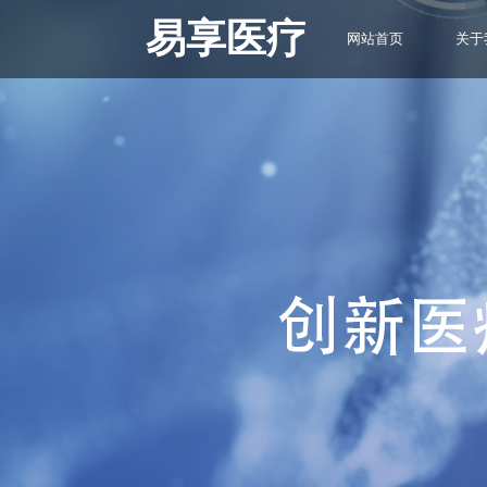
易享医疗
网站首页
关于